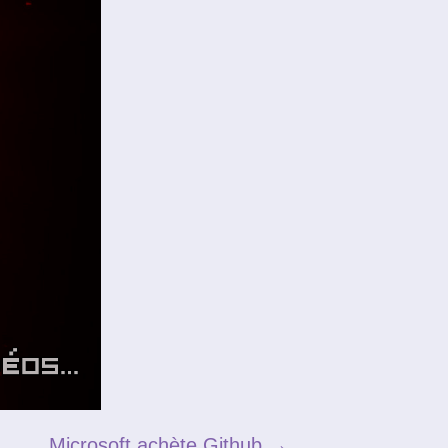
Microsoft achète Github
→