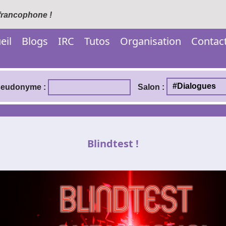
 francophone !
eil
Blogs
IRC
Tutos
Organisation
Contac
eudonyme :
Salon :
Blindtest !