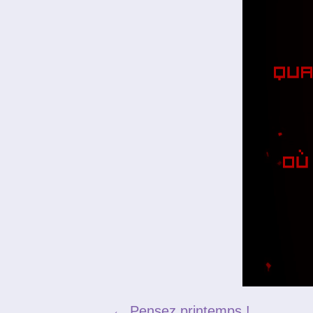
←
Pensez printemps !