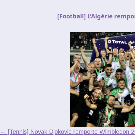
Le réseau de t'chat IRC
[Football] L’Algérie rempo
Accueil
Blogs
IRC
Tutos
Organisation
Contact
←
[Tennis] Novak Djokovic remporte Wimbledon 