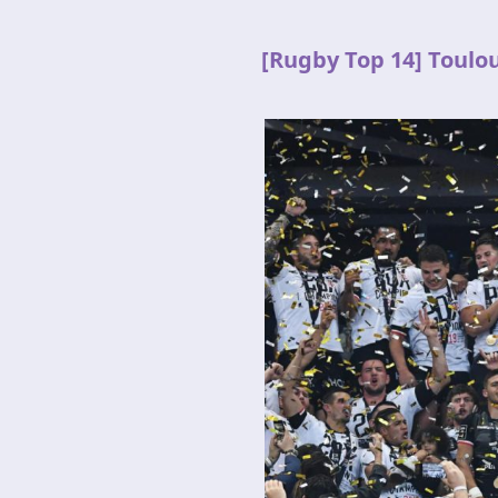
Le réseau de t'chat IRC
[Rugby Top 14] Toulo
Accueil
Blogs
IRC
Tutos
Organisation
Contact